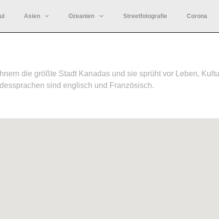
ul
Asien
Ozeanien
Streetfotografie
Corona
wohnern die größte Stadt Kanadas und sie sprüht vor Leben, Ku
ndessprachen sind englisch und Französisch.