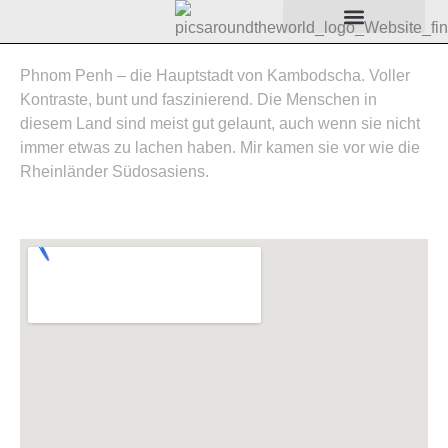
Phnom Penh – die Hauptstadt von Kambodscha. Voller
Kontraste, bunt und faszinierend. Die Menschen in
diesem Land sind meist gut gelaunt, auch wenn sie nicht
immer etwas zu lachen haben. Mir kamen sie vor wie die
Rheinländer Südosasiens.
Man gönnt sich ja sonst nichts ...
Ein Geschäft ist da, wo Platz ist
Hauptsache, es geht vorwärts
Gordisch, aber es funktioniert
Wunderbar inmitten der leute
Jetzt zappelt er nicht mehr
Er zappelt noch der Fisch
Metzgereifachverkäuferin
Nicht ohne meine Handy
Niemand muss hungern
Kleinstunternhemerin
Bitte gut durchbraten
Auf der Zielgeraden
Noch gordischer
Haltungsform 10
Zen-mechaniker
Kostbare Fracht
Zen-Werkstatt
No comment
No comment
No comment
No comment
No comment
Netzwerk
Oh!