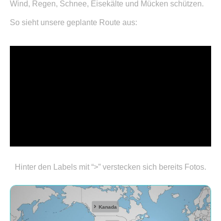
Wind, Regen, Schnee, Eisekälte und Mücken schützen.
So sieht unsere geplante Route aus:
Hinter den Labels mit “>” verstecken sich bereits Fotos.
Kanada